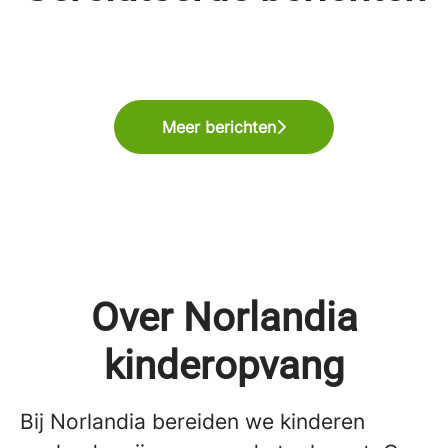
BSO van PP’er Thomas
10-jarig jubileum!
(2025–2026)
Meer berichten
Over Norlandia
kinderopvang
Bij Norlandia bereiden we kinderen