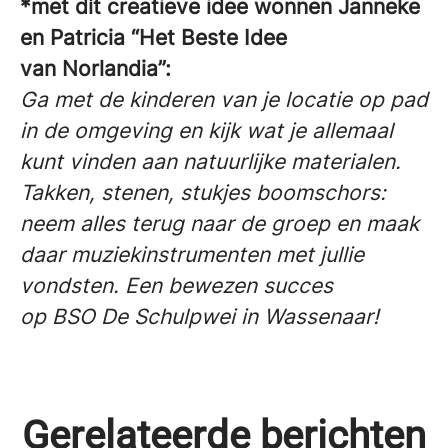
*met dít creatieve idee wonnen Janneke
en Patricia “Het Beste Idee
van Norlandia”:
Ga met de kinderen van je locatie op pad
in de omgeving en kijk wat je allemaal
kunt vinden aan natuurlijke materialen.
Takken, stenen, stukjes boomschors:
neem alles terug naar de groep en maak
daar muziekinstrumenten met jullie
vondsten. Een bewezen succes
op BSO De Schulpwei in Wassenaar!
Kinderparticipatie bij BSO De
Alles wat je wil weten over de
Gerelateerde berichten
Toverberg – een dag op de
Norlandia kinderopvang viert
nieuwe cao Kinderopvang