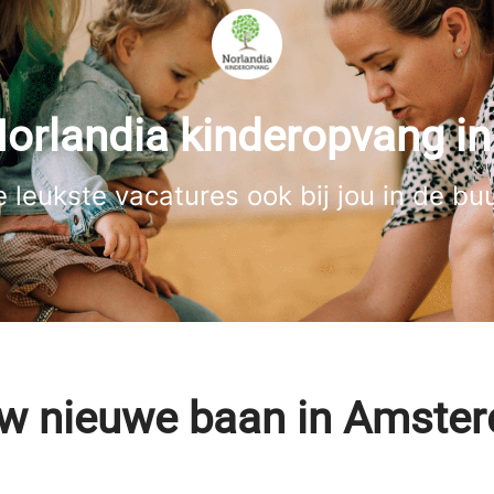
Norlandia kinderopvang 
 leukste vacatures ook bij jou in de bu
w nieuwe baan in Amste