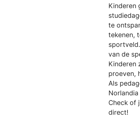
Kinderen 
studiedage
te ontspa
tekenen, 
sportveld.
van de spe
Kinderen z
proeven, h
Als pedag
Norlandia 
Check of 
direct!