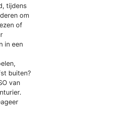
, tijdens
inderen om
lezen of
r
n in een
oelen,
fst buiten?
BSO van
nturier.
eageer