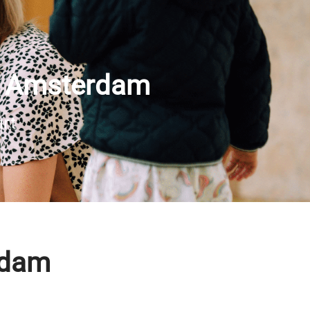
in Amsterdam
urt
rdam