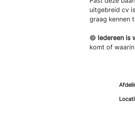
Past deze baan 
uitgebreid cv i
graag kennen ti
🟢
Iedereen is
komt of waarin 
Afdeli
Locat