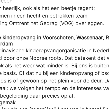
deeën;
n heerlijk, ook als het een beetje regent;
men in een hecht en betrokken team;
ring Omtrent het Gedrag (VOG) overleggen.
 kinderopvang in Voorschoten, Wassenaar, Ri
erdam
dinavische kinderopvangorganisatie in Nede
d door onze Noorse roots. Dat betekent dat 
k als het weer wat minder is. Bij ons is buit
e basis. Of dat nu bij een kinderopvang of bso
os is of gewoon op het plein voor de deur. Da
aal: we volgen het tempo en de interesses va
egeleiding daar precies op af.
t gemak