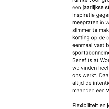
een
jaarlijkse 
Inspiratie geg
meepraten
in 
slimmer te mak
korting
op de o
eenmaal vast bi
sportabonneme
Benefits at Wor
we vinden hecht
ons werkt. Daa
altijd de inten
maanden een
v
Flexibiliteit e