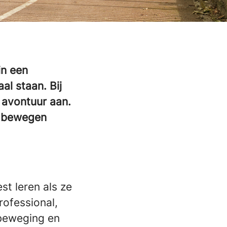
in een
l staan. Bij
 avontuur aan.
n bewegen
t leren als ze
ofessional,
l beweging en