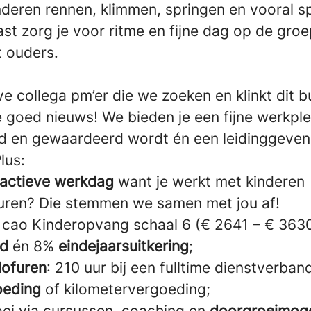
inderen rennen, klimmen, springen en vooral sp
ast zorg je voor ritme en fijne dag op de gro
 ouders.
eve collega pm’er die we zoeken en klinkt dit
goed nieuws! We bieden je een fijne werkple
d en gewaardeerd wordt én een leidinggeven
lus:
e actieve werkdag
want je werkt met kinderen
uren? Die stemmen we samen met jou af!
 cao Kinderopvang schaal 6 (€ 2641 – € 3630 
ld
én 8%
eindejaarsuitkering
;
lofuren
: 210 uur bij een fulltime dienstverban
oeding
of kilometervergoeding;
oei via cursussen, coaching en
doorgroeimoge