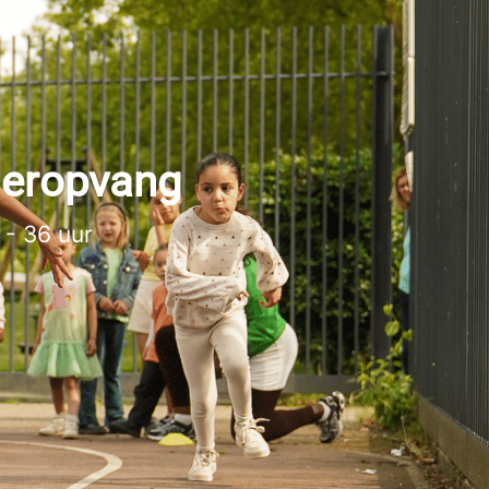
deropvang
- 36 uur