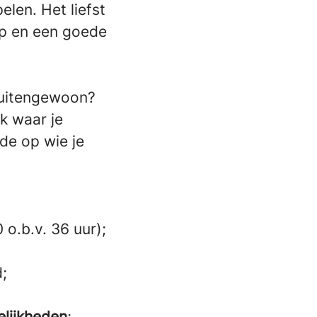
elen. Het liefst
ep en een goede
 buitengewoon?
k waar je
de op wie je
o.b.v. 36 uur);
d;
lijkheden
;