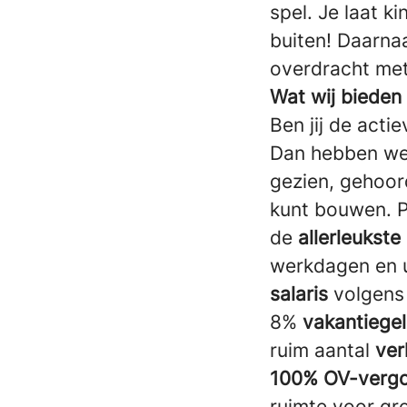
spel. Je laat k
buiten! Daarna
overdracht met
Wat wij bieden
Ben jij de acti
Dan hebben we 
gezien, gehoor
kunt bouwen. P
de
allerleukst
werkdagen en 
salaris
volgens
8%
vakantiege
ruim aantal
ver
100% OV-verg
ruimte voor gr