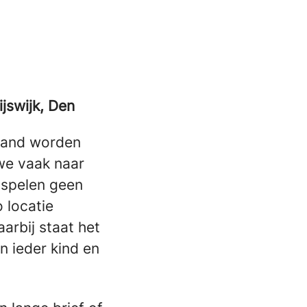
jswijk, Den
rland worden
we vaak naar
enspelen geen
 locatie
arbij staat het
n ieder kind en