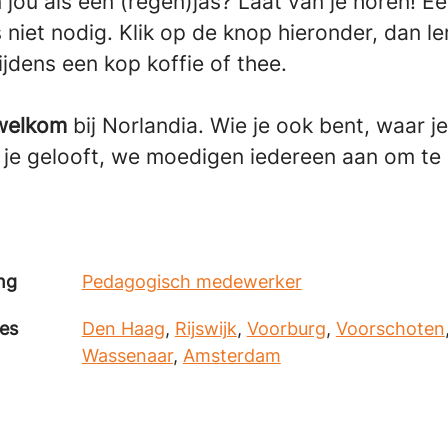
jou als een (regen)jas? Laat van je horen! Ee
s niet nodig. Klik op de knop hieronder, dan le
jdens een kop koffie of thee.
 welkom
bij Norlandia. Wie je ook bent, waar 
je gelooft, we moedigen iedereen aan om te s
ng
Pedagogisch medewerker
ies
Den Haag
,
Rijswijk
,
Voorburg
,
Voorschoten
Wassenaar
,
Amsterdam