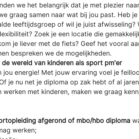
inden we het belangrijk dat je met plezier naa
we graag samen naar wat bij jou past. Heb je
de leeftijdsgroep of wil je juist afwisseling? 
lexibiliteit? Zoek je een locatie die gemakkelij
om je liever met de fiets? Geef het vooral aan
Samen bespreken we de mogelijkheden.
 de wereld van kinderen als sport pm'er
jou energie! Met jouw ervaring voel je feillo
f je nu net je diploma op zak hebt of al jare
van werken met kinderen, maken we graag kenni
ortopleiding afgerond of mbo/hbo diploma
wa
mag werken;