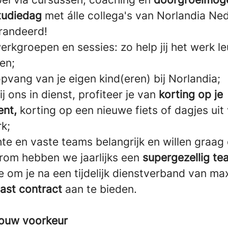
studiedag
met álle collega's van Norlandia Ned
arandeerd!
werkgroepen en sessies: zo help jij het werk l
en;
pvang van je eigen kind(eren) bij Norlandia;
j ons in dienst, profiteer je van
korting op je
nt,
korting op een nieuwe fiets of dagjes uit 
k;
e en vaste teams belangrijk en willen graag d
rom hebben we jaarlijks een
supergezellig te
tie om je na een tijdelijk dienstverband van ma
ast contract
aan te bieden.
n jouw voorkeur