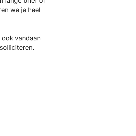
n lange brief of
ren we je heel
je ook vandaan
olliciteren.
,