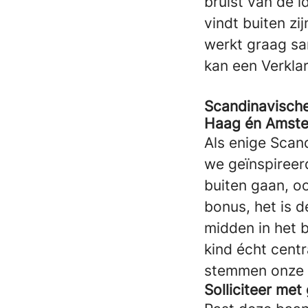
bruist van de i
vindt buiten zij
werkt graag sa
kan een Verkla
Scandinavische
Haag én Amst
Als enige Scan
we geïnspireer
buiten gaan, oo
bonus, het is d
midden in het b
kind écht centr
stemmen onze b
Solliciteer me