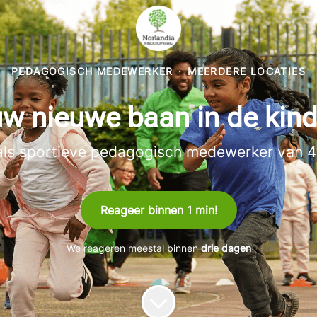
PEDAGOGISCH MEDEWERKER
·
MEERDERE LOCATIES
uw nieuwe baan in de kin
als sportieve pedagogisch medewerker van 4 
Reageer binnen 1 min!
We reageren meestal binnen
drie dagen