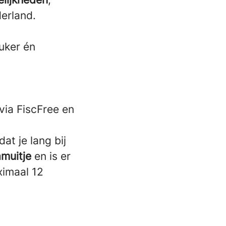
erland.
euker én
via FiscFree en
at je lang bij
amuitje
en is er
ximaal 12