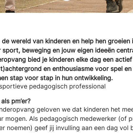
 de wereld van kinderen en help hen groeien 
sport, beweging en jouw eigen ideeën centraa
eropvang bied je kinderen elke dag een actief
rt)achtergrond en enthousiasme voor spel e
en stap voor stap in hun ontwikkeling.
sportieve pedagogisch professional
 als pm’er?
kinderopvang geloven we dat kinderen het mees
ur mogen. Als pedagogisch medewerker (of pr
ever noemen) geef jij invulling aan een dag vo