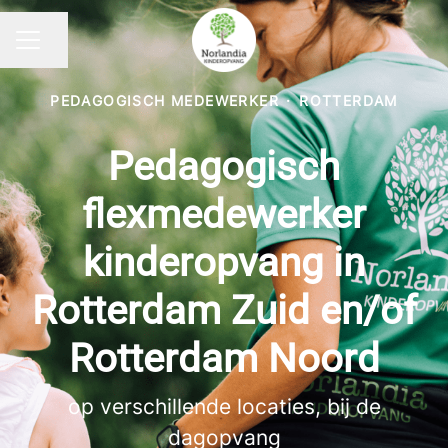
Pagina delen
CARRIÈREMENU
PEDAGOGISCH MEDEWERKER
·
ROTTERDAM
Pedagogisch
flexmedewerker
kinderopvang in
Rotterdam Zuid en/of
Rotterdam Noord
op verschillende locaties, bij de
dagopvang