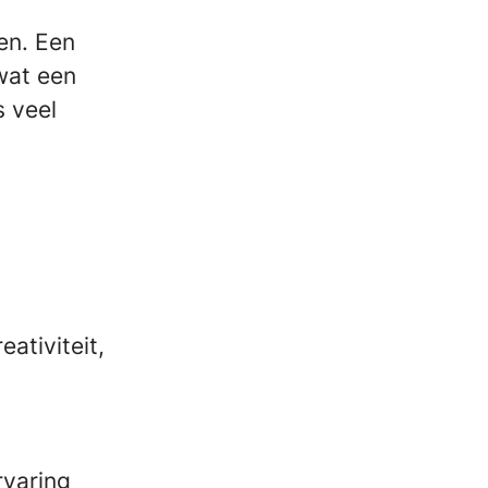
en. Een
‘wat een
s veel
ativiteit,
rvaring