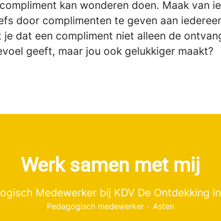
compliment kan wonderen doen. Maak van i
tiefs door complimenten te geven aan iederee
t je dat een compliment niet alleen de ontvan
evoel geeft, maar jou ook gelukkiger maakt?
Werk samen met mij
ogisch Medewerker bij KDV De Ontdekking in
Pedagogisch medewerker
·
Asten