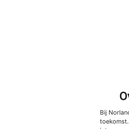
O
Bij Norla
toekomst. 