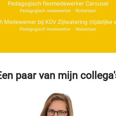
Pedagogisch flexmedewerker Carousel
Pedagogisch medewerker
·
Rotterdam
 Medewerker bij KDV Zijlwatering (tijdelijke
Pedagogisch medewerker
·
Wassenaar
Een paar van mijn collega'