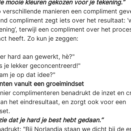
je mooie kleuren gekozen voor je tekening.’’
p verschillende manieren een compliment gev
nd compliment zegt iets over het resultaat: 
ning’, terwijl een compliment over het proce
ct heeft. Zo kun je zeggen:
 er hard aan gewerkt, hè?"
s je lekker geconcentreerd!"
am je op dat idee?"
ten vanuit een groeimindset
ier complimenteren benadrukt de inzet en cre
van het eindresultaat, en zorgt ook voor een
set.
 zie dat je hard je best hebt gedaan.’’
adrukt: "Bij Norlandia staan we dicht bij de e