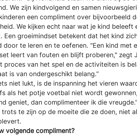
ind. We zijn kindvolgend en samen nieuwsgier
kinderen een compliment over bijvoorbeeld de
kheid. We kijken echt naar wat je kind beleeft 
 Een groeimindset betekent dat het kind zic
 door te leren en te oefenen. "Een kind met 
et leert van fouten en blijft proberen," zegt 
et proces van het spel en de activiteiten is bel
aat is van ondergeschikt belang.’’
iets niet lukt, is de inspanning het vieren waar
lfs als het potje voetbal niet wordt gewonnen,
nd geniet, dan complimenteer ik die vreugde."
 trots te zijn op de moeite die ze doen, niet a
levert.
uw volgende compliment?