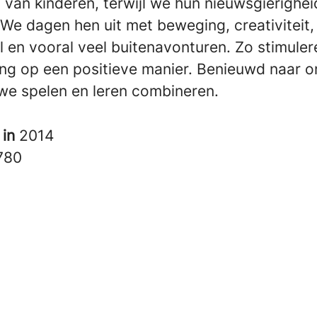
 van kinderen, terwijl we hun nieuwsgierighei
 We dagen hen uit met beweging, creativiteit,
 en vooral veel buitenavonturen. Zo stimule
ing op een positieve manier. Benieuwd naar o
we spelen en leren combineren.
 in
2014
780