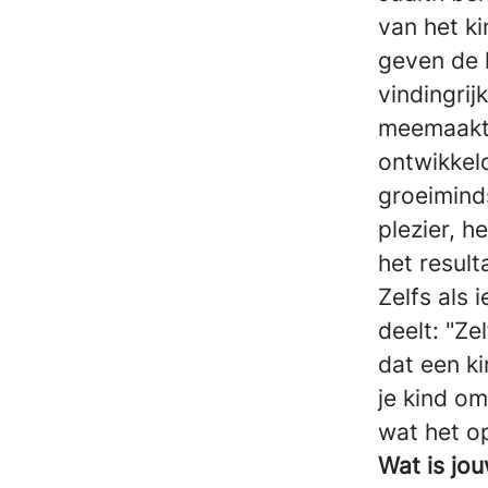
van het k
geven de 
vindingrij
meemaakt.
ontwikkeld
groeiminds
plezier, h
het result
Zelfs als 
deelt: "Ze
dat een ki
je kind om
wat het op
Wat is jo