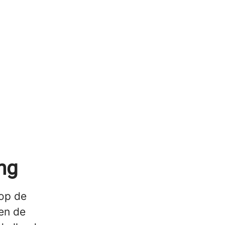
ng
 op de
 en de