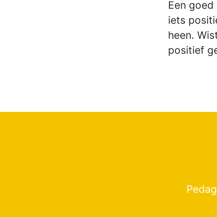
Een goed 
iets posi
heen. Wis
positief g
Pedag