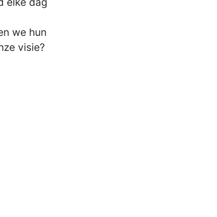
d elke dag
ren we hun
nze visie?