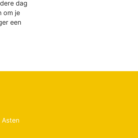
edere dag
n om je
ger een
 Asten