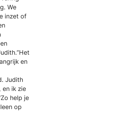
ig. We
 inzet of
en
h
een
Judith.”Het
angrijk en
d. Judith
 en ik zie
Zo help je
lleen op