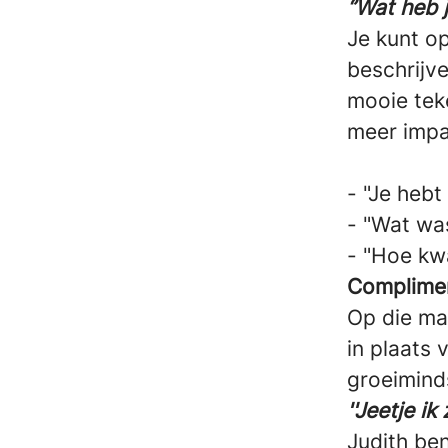
‘’Wat heb 
Je kunt o
beschrijve
mooie teke
meer impa
- "Je hebt
- "Wat wa
- "Hoe kw
Complimen
Op die man
in plaats 
groeimind
''Jeetje ik
Judith ben