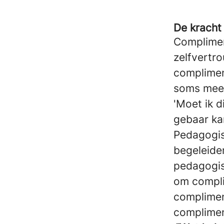
De kracht
Compliment
zelfvertr
compliment
soms meer
'Moet ik d
gebaar kan
Pedagogis
begeleide
pedagogisc
om compli
complimen
complimen