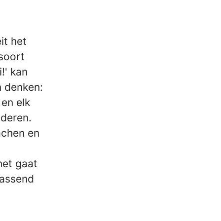
it het
soort
!' kan
n denken:
 en elk
nderen.
achen en
het gaat
passend