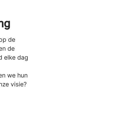
ng
 op de
 en de
d elke dag
ren we hun
nze visie?