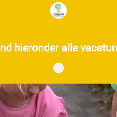
ind hieronder alle vacatur
Naar content scrollen