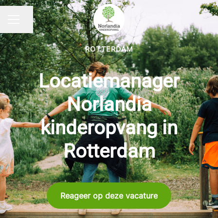
Pagina delen
CARRIÈREMENU
ROTTERDAM
Locatiemanager
Norlandia
kinderopvang in
Rotterdam
Reageer op deze vacature