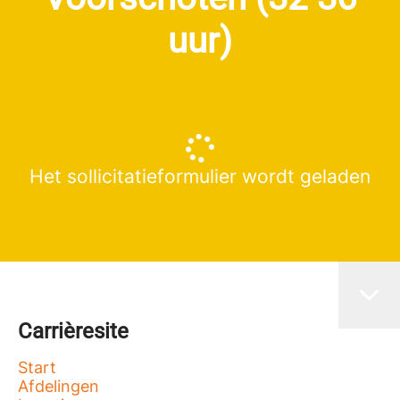
uur)
Het sollicitatieformulier wordt geladen
Carrièresite
Start
Afdelingen