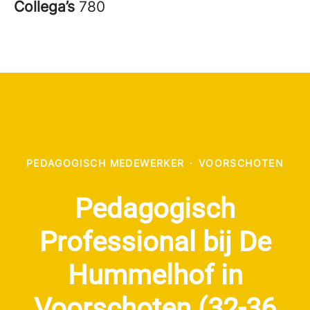
Collega’s
780
PEDAGOGISCH MEDEWERKER
·
VOORSCHOTEN
Pedagogisch
Professional bij De
Hummelhof in
Voorschoten (32-36