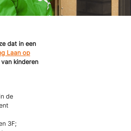
ze dat in een
ng Laan op
 van kinderen
in de
ent
en 3F;