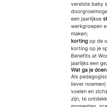
vereiste baby s
doorgroeimogel
een jaarlijkse
s
werkgroepen en
maken;
korting
op de o
korting op je s
Benefits at Wor
jaarlijks een ge
Wat ga je doe
Als pedagogis
liever noemen)
voelen en zichz
zijn, te ontde
momenten, zoa