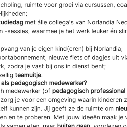
choling, ruimte voor groei via cursussen, co
ijkheden;
tudiedag
met álle collega's van Norlandia Ne
 -sessies, waarmee je het werk leuker én sl
pvang van je eigen kind(eren) bij Norlandia;
portabonnement, nieuwe fiets of dagjes uit vi
k, zodra je vast bij ons in dienst bent;
zellig
teamuitje
.
n als pedagogisch medewerker?
ch medewerker (of
pedagogisch professional
 zorg je voor een omgeving waarin kinderen zi
elf kunnen zijn. Jij geeft ze de ruimte om
nie
kken en te proberen. Met jouw ideeën maak je 
ls samen eten, naar
buiten gaan
, voorlezen o