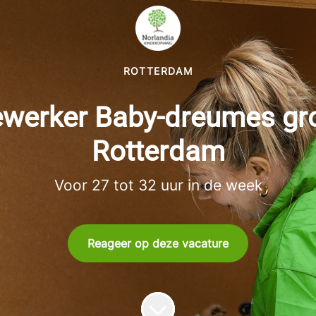
ROTTERDAM
erker Baby-dreumes gro
Rotterdam
Voor 27 tot 32 uur in de week
Reageer op deze vacature