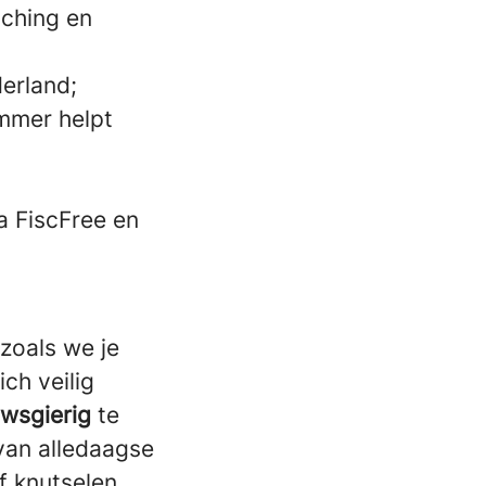
aching en
derland;
immer helpt
a FiscFree en
zoals we je
ch veilig
uwsgierig
te
van alledaagse
f knutselen,