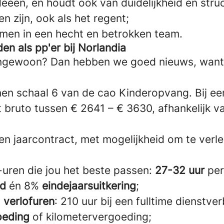
deeën, en houdt ook van duidelijkheid en stru
en zijn, ook als het regent;
men in een hecht en betrokken team.
den als pp'er bij Norlandia
tengewoon? Dan hebben we goed nieuws, want
nen schaal 6 van de cao Kinderopvang. Bij ee
 bruto tussen € 2641 – € 3630, afhankelijk va
een jaarcontract, met mogelijkheid om te verl
uren die jou het beste passen:
27-32 uur
per
ld
én 8%
eindejaarsuitkering
;
l
verlofuren
: 210 uur bij een fulltime dienstve
oeding
of kilometervergoeding;