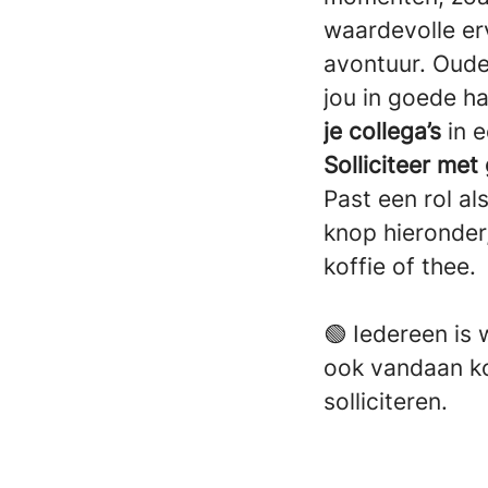
waardevolle erv
avontuur. Oude
jou in goede ha
je collega’s
in 
Solliciteer me
Past een rol al
knop hieronder
koffie of thee.
🟢 Iedereen is 
ook vandaan ko
solliciteren.