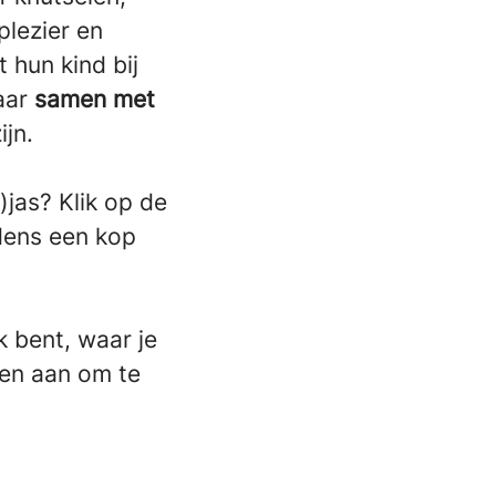
plezier en
t hun kind bij
aar
samen met
jn.
)jas? Klik op de
jdens een kop
k bent, waar je
een aan om te