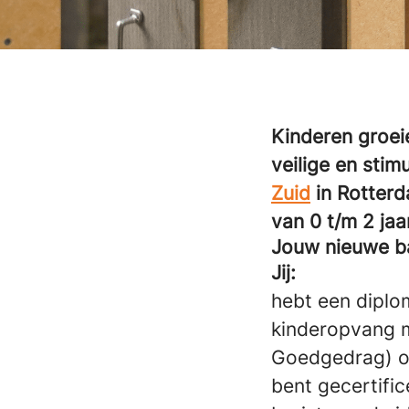
Kinderen groei
veilige en sti
Zuid
in Rotterd
van 0 t/m 2 jaa
Jouw nieuwe ba
Jij:
hebt een diplo
kinderopvang 
Goedgedrag) o
bent gecertific