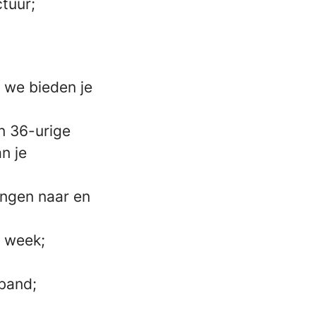
ctuur;
 we bieden je
n 36-urige
n je
engen naar en
 week;
rband;