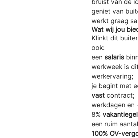
bruist van de i
geniet van buit
werkt graag sa
Wat wij jou bie
Klinkt dit bui
ook:
een
salaris
bin
werkweek is dit
werkervaring;
je begint met 
vast
contract;
werkdagen en -
8%
vakantiege
een ruim aanta
100% OV-verg