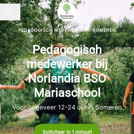
Pagina delen
CARRIÈREMENU
PEDAGOGISCH MEDEWERKER
·
SOMEREN
Pedagogisch
medewerker bij
Norlandia BSO
Mariaschool
Voor ongeveer 12-24 uur in Someren
Solliciteer in 1 minuut!