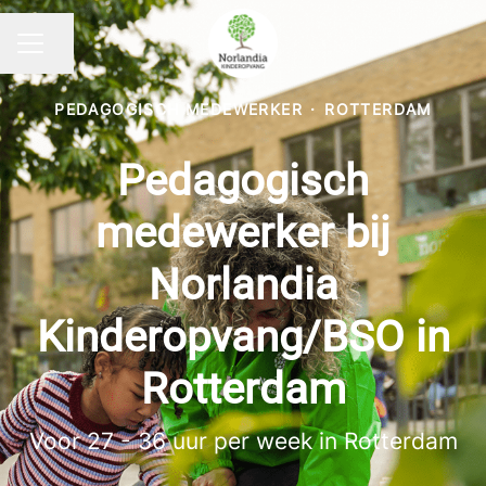
Pagina delen
CARRIÈREMENU
PEDAGOGISCH MEDEWERKER
·
ROTTERDAM
Pedagogisch
medewerker bij
Norlandia
Kinderopvang/BSO in
Rotterdam
Voor 27 - 36 uur per week in Rotterdam