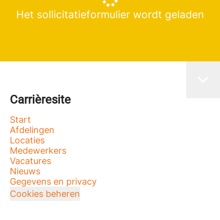
Het sollicitatieformulier wordt geladen
Carrièresite
Start
Afdelingen
Locaties
Medewerkers
Vacatures
Nieuws
Gegevens en privacy
Cookies beheren