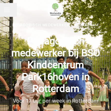
Pagina delen
CARRIÈREMENU
PEDAGOGISCH MEDEWERKER
·
ROTTERDAM
Pedagogisch
medewerker bij BSO
Kindcentrum
Park16hoven in
Rotterdam
Voor 17 uur per week in Rotterdam